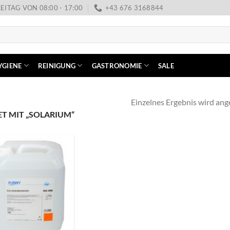
EITAG VON 08:00 - 17:00
+43 676 3168844
YGIENE
REINIGUNG
GASTRONOMIE
SALE
Einzelnes Ergebnis wird ang
 MIT „SOLARIUM“