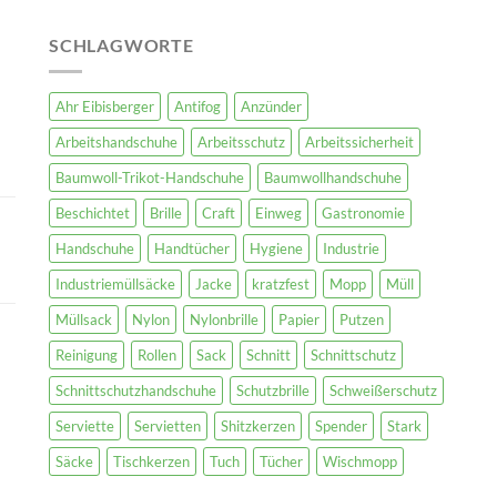
SCHLAGWORTE
Ahr Eibisberger
Antifog
Anzünder
Arbeitshandschuhe
Arbeitsschutz
Arbeitssicherheit
Baumwoll-Trikot-Handschuhe
Baumwollhandschuhe
Beschichtet
Brille
Craft
Einweg
Gastronomie
Handschuhe
Handtücher
Hygiene
Industrie
Industriemüllsäcke
Jacke
kratzfest
Mopp
Müll
Müllsack
Nylon
Nylonbrille
Papier
Putzen
Reinigung
Rollen
Sack
Schnitt
Schnittschutz
Schnittschutzhandschuhe
Schutzbrille
Schweißerschutz
Serviette
Servietten
Shitzkerzen
Spender
Stark
Säcke
Tischkerzen
Tuch
Tücher
Wischmopp