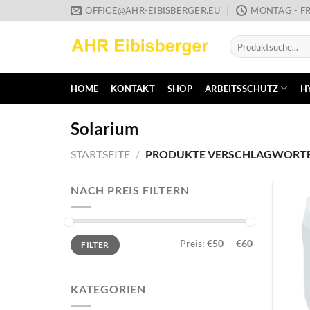
Zum
OFFICE@AHR-EIBISBERGER.EU
MONTAG - FR
Inhalt
Suche
springen
nach:
HOME
KONTAKT
SHOP
ARBEITSSCHUTZ
H
Solarium
STARTSEITE
/
PRODUKTE VERSCHLAGWORTET
NACH PREIS FILTERN
Min.
Max.
Preis:
€50
—
€60
FILTER
Preis
Preis
KATEGORIEN
+