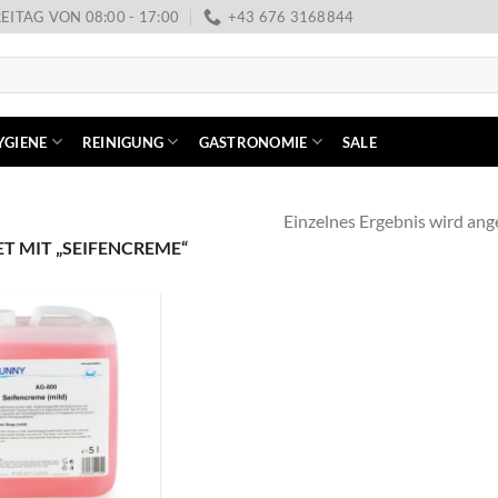
EITAG VON 08:00 - 17:00
+43 676 3168844
YGIENE
REINIGUNG
GASTRONOMIE
SALE
Einzelnes Ergebnis wird ang
 MIT „SEIFENCREME“