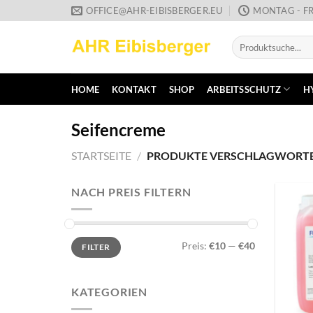
Zum
OFFICE@AHR-EIBISBERGER.EU
MONTAG - FR
Inhalt
Suche
springen
nach:
HOME
KONTAKT
SHOP
ARBEITSSCHUTZ
H
Seifencreme
STARTSEITE
/
PRODUKTE VERSCHLAGWORTET
NACH PREIS FILTERN
Min.
Max.
Preis:
€10
—
€40
FILTER
Preis
Preis
KATEGORIEN
+