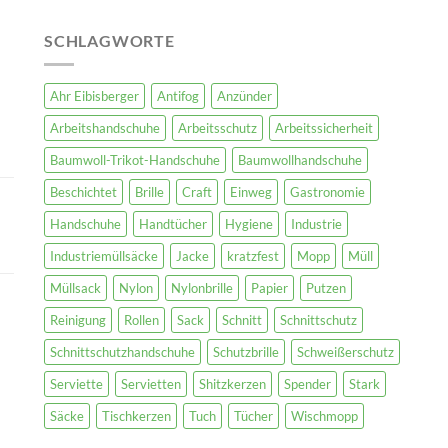
SCHLAGWORTE
Ahr Eibisberger
Antifog
Anzünder
Arbeitshandschuhe
Arbeitsschutz
Arbeitssicherheit
Baumwoll-Trikot-Handschuhe
Baumwollhandschuhe
Beschichtet
Brille
Craft
Einweg
Gastronomie
Handschuhe
Handtücher
Hygiene
Industrie
Industriemüllsäcke
Jacke
kratzfest
Mopp
Müll
Müllsack
Nylon
Nylonbrille
Papier
Putzen
Reinigung
Rollen
Sack
Schnitt
Schnittschutz
Schnittschutzhandschuhe
Schutzbrille
Schweißerschutz
Serviette
Servietten
Shitzkerzen
Spender
Stark
Säcke
Tischkerzen
Tuch
Tücher
Wischmopp