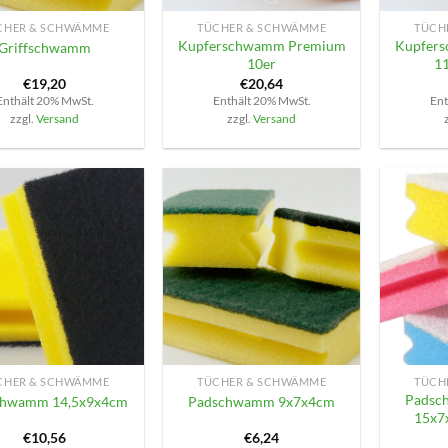
CHER & SCHWÄMME
TÜCHER & SCHWÄMME
TÜCH
Kupferschwamm Premium
Kupfer
Griffschwamm
10er
1
€
19,20
€
20,64
Enthält 20% MwSt.
Enthält 20% MwSt.
Ent
zzgl.
Versand
zzgl.
Versand
+
+
CHER & SCHWÄMME
TÜCHER & SCHWÄMME
TÜCH
Padsc
chwamm 14,5x9x4cm
Padschwamm 9x7x4cm
15x7
€
10,56
€
6,24