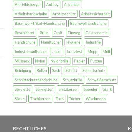
Ahr Eibisberger
Antifog
Anzünder
Arbeitshandschuhe
Arbeitsschutz
Arbeitssicherheit
Baumwoll-Trikot-Handschuhe
Baumwollhandschuhe
Beschichtet
Brille
Craft
Einweg
Gastronomie
Handschuhe
Handtücher
Hygiene
Industrie
Industriemüllsäcke
Jacke
kratzfest
Mopp
Müll
Müllsack
Nylon
Nylonbrille
Papier
Putzen
Reinigung
Rollen
Sack
Schnitt
Schnittschutz
Schnittschutzhandschuhe
Schutzbrille
Schweißerschutz
Serviette
Servietten
Shitzkerzen
Spender
Stark
Säcke
Tischkerzen
Tuch
Tücher
Wischmopp
RECHTLICHES
K