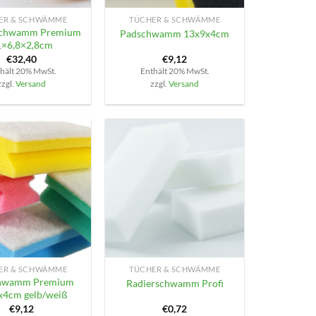
ER & SCHWÄMME
TÜCHER & SCHWÄMME
schwamm Premium
Padschwamm 13x9x4cm
1×6,8×2,8cm
€
32,40
€
9,12
hält 20% MwSt.
Enthält 20% MwSt.
zzgl.
Versand
zzgl.
Versand
+
ER & SCHWÄMME
TÜCHER & SCHWÄMME
hwamm Premium
Radierschwamm Profi
x4cm gelb/weiß
€
9,12
€
0,72