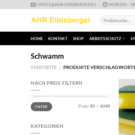
Zum
OFFICE@AHR-EIBISBERGER.EU
MONTAG - FR
Inhalt
Suche
springen
nach:
HOME
KONTAKT
SHOP
ARBEITSSCHUTZ
H
Schwamm
STARTSEITE
/
PRODUKTE VERSCHLAGWORTE
NACH PREIS FILTERN
Min.
Max.
Preis:
€0
—
€240
FILTER
Preis
Preis
KATEGORIEN
+