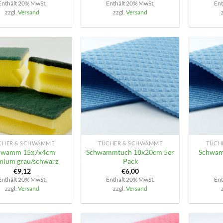
Enthält 20% MwSt.
Enthält 20% MwSt.
Ent
zzgl.
Versand
zzgl.
Versand
+
+
CHER & SCHWÄMME
TÜCHER & SCHWÄMME
TÜCH
hwamm 15x7x4cm
Schwammtuch 18x20cm 5er
Schwam
mium grau/schwarz
Pack
€
9,12
€
6,00
Enthält 20% MwSt.
Enthält 20% MwSt.
Ent
zzgl.
Versand
zzgl.
Versand