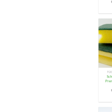
+
TÜ
Sc
Pre