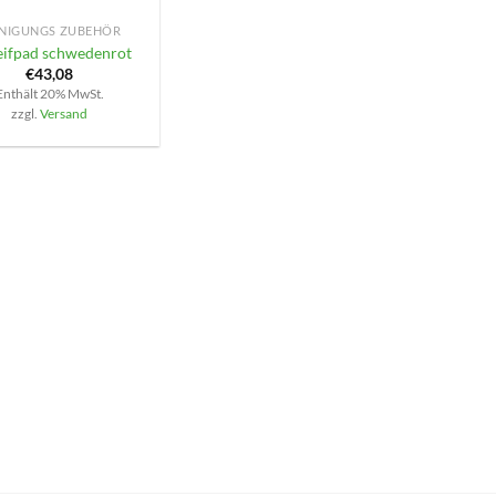
INIGUNGS ZUBEHÖR
eifpad schwedenrot
€
43,08
Enthält 20% MwSt.
zzgl.
Versand