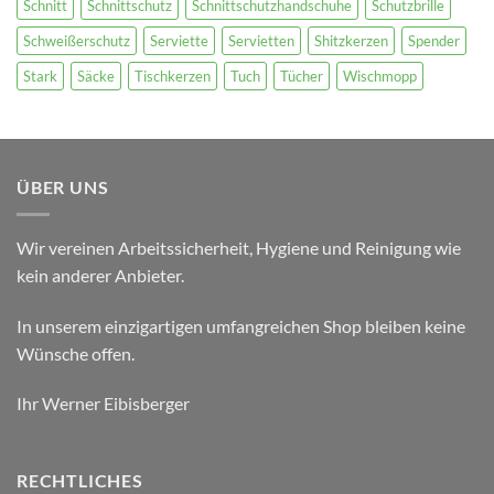
Schnitt
Schnittschutz
Schnittschutzhandschuhe
Schutzbrille
Schweißerschutz
Serviette
Servietten
Shitzkerzen
Spender
Stark
Säcke
Tischkerzen
Tuch
Tücher
Wischmopp
ÜBER UNS
Wir vereinen Arbeitssicherheit, Hygiene und Reinigung wie
kein anderer Anbieter.
In unserem einzigartigen umfangreichen Shop bleiben keine
Wünsche offen.
Ihr Werner Eibisberger
RECHTLICHES