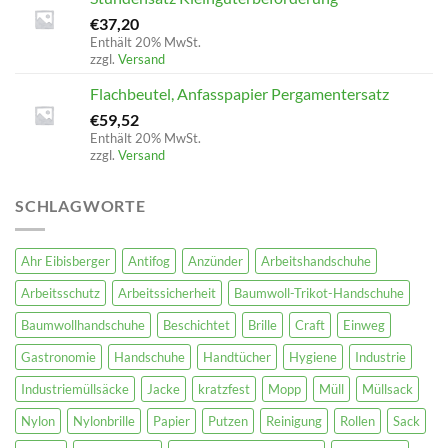
€
37,20
Enthält 20% MwSt.
zzgl.
Versand
Flachbeutel, Anfasspapier Pergamentersatz
€
59,52
Enthält 20% MwSt.
zzgl.
Versand
SCHLAGWORTE
Ahr Eibisberger
Antifog
Anzünder
Arbeitshandschuhe
Arbeitsschutz
Arbeitssicherheit
Baumwoll-Trikot-Handschuhe
Baumwollhandschuhe
Beschichtet
Brille
Craft
Einweg
Gastronomie
Handschuhe
Handtücher
Hygiene
Industrie
Industriemüllsäcke
Jacke
kratzfest
Mopp
Müll
Müllsack
Nylon
Nylonbrille
Papier
Putzen
Reinigung
Rollen
Sack