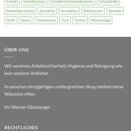
Schnitt
Schnittschutz
Schnittschutzhandschuhe
Schutzbrille
Schweißerschutz
Serviette
Servietten
Shitzkerzen
Spender
Stark
Säcke
Tischkerzen
Tuch
Tücher
Wischmopp
ÜBER UNS
Wir vereinen Arbeitssicherheit, Hygiene und Reinigung wie
kein anderer Anbieter.
In unserem einzigartigen umfangreichen Shop bleiben keine
Wünsche offen.
Ihr Werner Eibisberger
RECHTLICHES