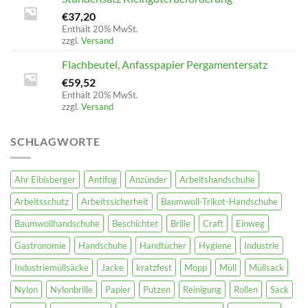
€
37,20
Enthält 20% MwSt.
zzgl.
Versand
Flachbeutel, Anfasspapier Pergamentersatz
€
59,52
Enthält 20% MwSt.
zzgl.
Versand
SCHLAGWORTE
Ahr Eibisberger
Antifog
Anzünder
Arbeitshandschuhe
Arbeitsschutz
Arbeitssicherheit
Baumwoll-Trikot-Handschuhe
Baumwollhandschuhe
Beschichtet
Brille
Craft
Einweg
Gastronomie
Handschuhe
Handtücher
Hygiene
Industrie
Industriemüllsäcke
Jacke
kratzfest
Mopp
Müll
Müllsack
Nylon
Nylonbrille
Papier
Putzen
Reinigung
Rollen
Sack