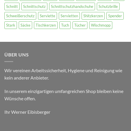
Schnitt
Schnittschutz
Schnittschutzhandschuhe
Schutzbrille
Schweißerschutz
Serviette
Servietten
Shitzkerzen
Spender
Stark
Säcke
Tischkerzen
Tuch
Tücher
Wischmopp
ÜBER UNS
Wir vereinen Arbeitssicherheit, Hygiene und Reinigung wie
kein anderer Anbieter.
In unserem einzigartigen umfangreichen Shop bleiben keine
Wünsche offen.
Ihr Werner Eibisberger