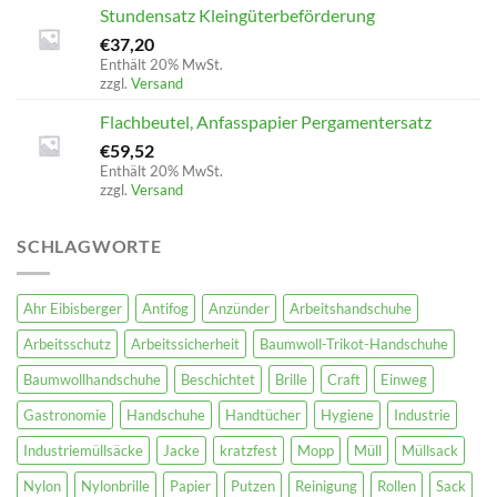
Stundensatz Kleingüterbeförderung
€
37,20
Enthält 20% MwSt.
zzgl.
Versand
Flachbeutel, Anfasspapier Pergamentersatz
€
59,52
Enthält 20% MwSt.
zzgl.
Versand
SCHLAGWORTE
Ahr Eibisberger
Antifog
Anzünder
Arbeitshandschuhe
Arbeitsschutz
Arbeitssicherheit
Baumwoll-Trikot-Handschuhe
Baumwollhandschuhe
Beschichtet
Brille
Craft
Einweg
Gastronomie
Handschuhe
Handtücher
Hygiene
Industrie
Industriemüllsäcke
Jacke
kratzfest
Mopp
Müll
Müllsack
Nylon
Nylonbrille
Papier
Putzen
Reinigung
Rollen
Sack