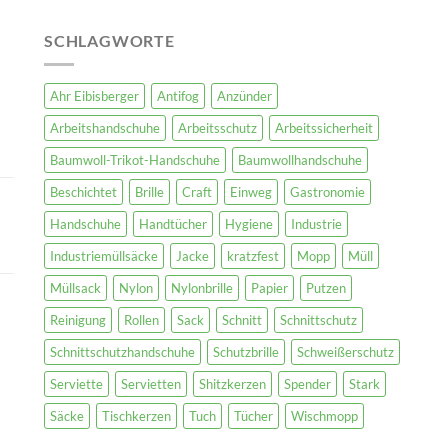
SCHLAGWORTE
Ahr Eibisberger
Antifog
Anzünder
Arbeitshandschuhe
Arbeitsschutz
Arbeitssicherheit
Baumwoll-Trikot-Handschuhe
Baumwollhandschuhe
Beschichtet
Brille
Craft
Einweg
Gastronomie
Handschuhe
Handtücher
Hygiene
Industrie
Industriemüllsäcke
Jacke
kratzfest
Mopp
Müll
Müllsack
Nylon
Nylonbrille
Papier
Putzen
Reinigung
Rollen
Sack
Schnitt
Schnittschutz
Schnittschutzhandschuhe
Schutzbrille
Schweißerschutz
Serviette
Servietten
Shitzkerzen
Spender
Stark
Säcke
Tischkerzen
Tuch
Tücher
Wischmopp