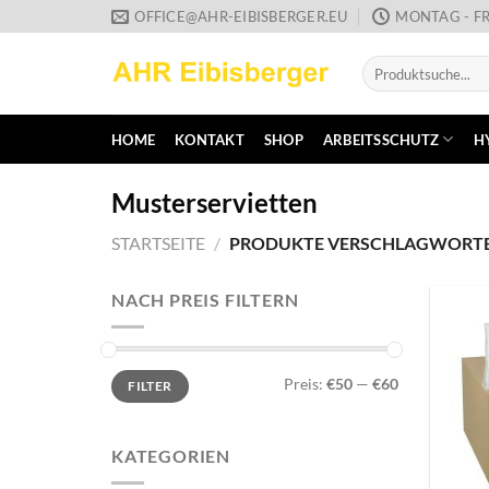
Zum
OFFICE@AHR-EIBISBERGER.EU
MONTAG - FR
Inhalt
Suche
springen
nach:
HOME
KONTAKT
SHOP
ARBEITSSCHUTZ
H
Musterservietten
STARTSEITE
/
PRODUKTE VERSCHLAGWORTET
NACH PREIS FILTERN
Min.
Max.
Preis:
€50
—
€60
FILTER
Preis
Preis
KATEGORIEN
+