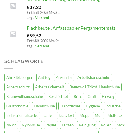
€
37,20
Enthält 20% MwSt.
zzgl.
Versand
Flachbeutel, Anfasspapier Pergamentersatz
€
59,52
Enthält 20% MwSt.
zzgl.
Versand
SCHLAGWORTE
Ahr Eibisberger
Antifog
Anzünder
Arbeitshandschuhe
Arbeitsschutz
Arbeitssicherheit
Baumwoll-Trikot-Handschuhe
Baumwollhandschuhe
Beschichtet
Brille
Craft
Einweg
Gastronomie
Handschuhe
Handtücher
Hygiene
Industrie
Industriemüllsäcke
Jacke
kratzfest
Mopp
Müll
Müllsack
Nylon
Nylonbrille
Papier
Putzen
Reinigung
Rollen
Sack