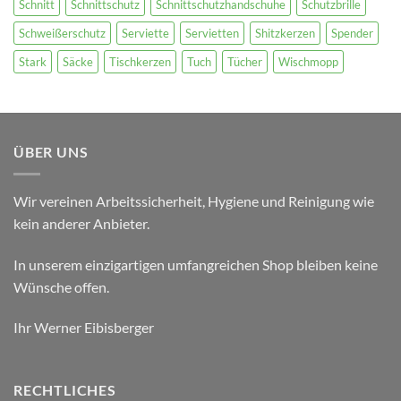
Schnitt
Schnittschutz
Schnittschutzhandschuhe
Schutzbrille
Schweißerschutz
Serviette
Servietten
Shitzkerzen
Spender
Stark
Säcke
Tischkerzen
Tuch
Tücher
Wischmopp
ÜBER UNS
Wir vereinen Arbeitssicherheit, Hygiene und Reinigung wie
kein anderer Anbieter.
In unserem einzigartigen umfangreichen Shop bleiben keine
Wünsche offen.
Ihr Werner Eibisberger
RECHTLICHES