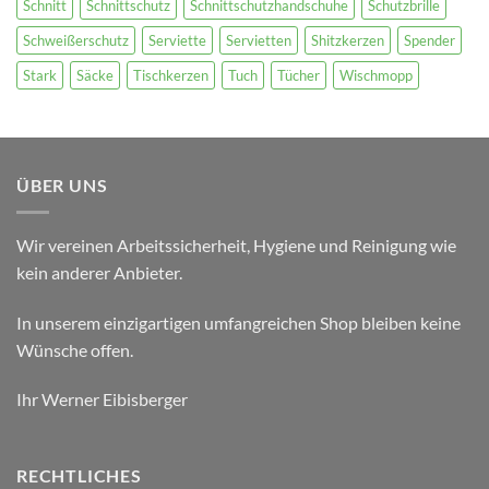
Schnitt
Schnittschutz
Schnittschutzhandschuhe
Schutzbrille
Schweißerschutz
Serviette
Servietten
Shitzkerzen
Spender
Stark
Säcke
Tischkerzen
Tuch
Tücher
Wischmopp
ÜBER UNS
Wir vereinen Arbeitssicherheit, Hygiene und Reinigung wie
kein anderer Anbieter.
In unserem einzigartigen umfangreichen Shop bleiben keine
Wünsche offen.
Ihr Werner Eibisberger
RECHTLICHES