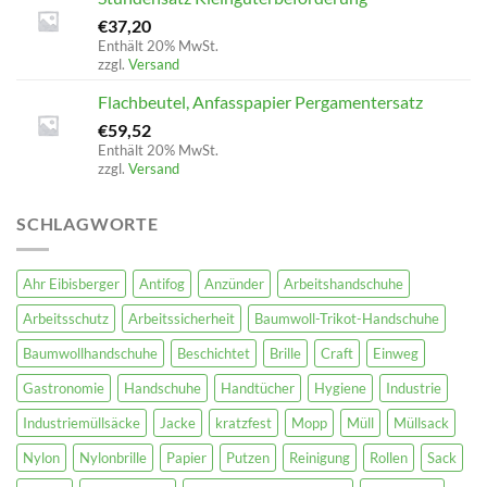
€
37,20
Enthält 20% MwSt.
zzgl.
Versand
Flachbeutel, Anfasspapier Pergamentersatz
€
59,52
Enthält 20% MwSt.
zzgl.
Versand
SCHLAGWORTE
Ahr Eibisberger
Antifog
Anzünder
Arbeitshandschuhe
Arbeitsschutz
Arbeitssicherheit
Baumwoll-Trikot-Handschuhe
Baumwollhandschuhe
Beschichtet
Brille
Craft
Einweg
Gastronomie
Handschuhe
Handtücher
Hygiene
Industrie
Industriemüllsäcke
Jacke
kratzfest
Mopp
Müll
Müllsack
Nylon
Nylonbrille
Papier
Putzen
Reinigung
Rollen
Sack