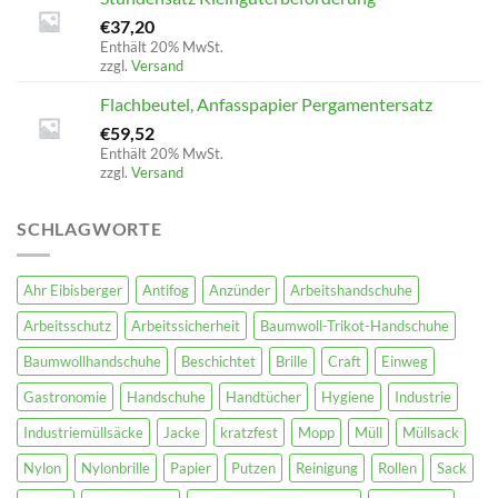
€
37,20
Enthält 20% MwSt.
zzgl.
Versand
Flachbeutel, Anfasspapier Pergamentersatz
€
59,52
Enthält 20% MwSt.
zzgl.
Versand
SCHLAGWORTE
Ahr Eibisberger
Antifog
Anzünder
Arbeitshandschuhe
Arbeitsschutz
Arbeitssicherheit
Baumwoll-Trikot-Handschuhe
Baumwollhandschuhe
Beschichtet
Brille
Craft
Einweg
Gastronomie
Handschuhe
Handtücher
Hygiene
Industrie
Industriemüllsäcke
Jacke
kratzfest
Mopp
Müll
Müllsack
Nylon
Nylonbrille
Papier
Putzen
Reinigung
Rollen
Sack