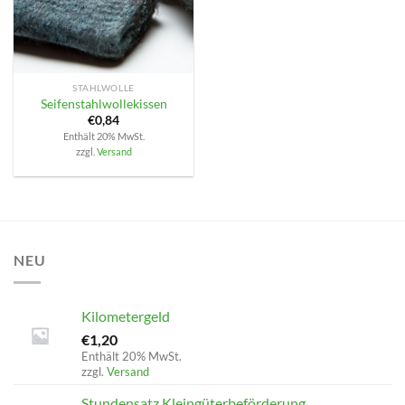
STAHLWOLLE
Seifenstahlwollekissen
€
0,84
Enthält 20% MwSt.
zzgl.
Versand
NEU
Kilometergeld
€
1,20
Enthält 20% MwSt.
zzgl.
Versand
Stundensatz Kleingüterbeförderung