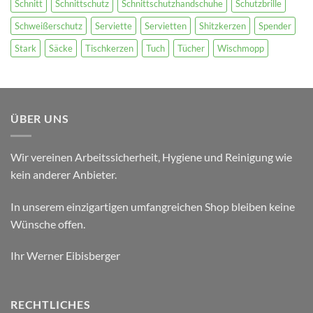
Schnitt
Schnittschutz
Schnittschutzhandschuhe
Schutzbrille
Schweißerschutz
Serviette
Servietten
Shitzkerzen
Spender
Stark
Säcke
Tischkerzen
Tuch
Tücher
Wischmopp
ÜBER UNS
Wir vereinen Arbeitssicherheit, Hygiene und Reinigung wie
kein anderer Anbieter.
In unserem einzigartigen umfangreichen Shop bleiben keine
Wünsche offen.
Ihr Werner Eibisberger
RECHTLICHES