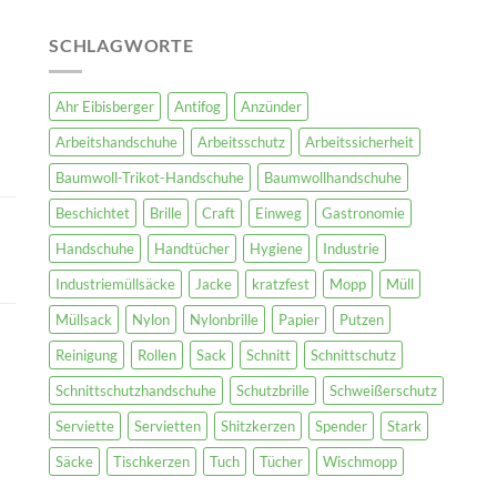
SCHLAGWORTE
Ahr Eibisberger
Antifog
Anzünder
Arbeitshandschuhe
Arbeitsschutz
Arbeitssicherheit
Baumwoll-Trikot-Handschuhe
Baumwollhandschuhe
Beschichtet
Brille
Craft
Einweg
Gastronomie
Handschuhe
Handtücher
Hygiene
Industrie
Industriemüllsäcke
Jacke
kratzfest
Mopp
Müll
Müllsack
Nylon
Nylonbrille
Papier
Putzen
Reinigung
Rollen
Sack
Schnitt
Schnittschutz
Schnittschutzhandschuhe
Schutzbrille
Schweißerschutz
Serviette
Servietten
Shitzkerzen
Spender
Stark
Säcke
Tischkerzen
Tuch
Tücher
Wischmopp