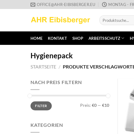
Zum
OFFICE@AHR-EIBISBERGER.EU
MONTAG - FR
Inhalt
Suche
springen
nach:
HOME
KONTAKT
SHOP
ARBEITSSCHUTZ
H
Hygienepack
STARTSEITE
/
PRODUKTE VERSCHLAGWORTET
NACH PREIS FILTERN
Min.
Max.
Preis:
€0
—
€10
FILTER
Preis
Preis
KATEGORIEN
+