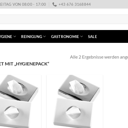
EITAG VON 08:00 - 17:00
+43 676 3168844
YGIENE
REINIGUNG
GASTRONOMIE
SALE
Alle 2 Ergebnisse werden ang
 MIT „HYGIENEPACK“
+