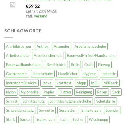
€
59,52
Enthält 20% MwSt.
zzgl.
Versand
SCHLAGWORTE
Ahr Eibisberger
Antifog
Anzünder
Arbeitshandschuhe
Arbeitsschutz
Arbeitssicherheit
Baumwoll-Trikot-Handschuhe
Baumwollhandschuhe
Beschichtet
Brille
Craft
Einweg
Gastronomie
Handschuhe
Handtücher
Hygiene
Industrie
Industriemüllsäcke
Jacke
kratzfest
Mopp
Müll
Müllsack
Nylon
Nylonbrille
Papier
Putzen
Reinigung
Rollen
Sack
Schnitt
Schnittschutz
Schnittschutzhandschuhe
Schutzbrille
Schweißerschutz
Serviette
Servietten
Shitzkerzen
Spender
Stark
Säcke
Tischkerzen
Tuch
Tücher
Wischmopp