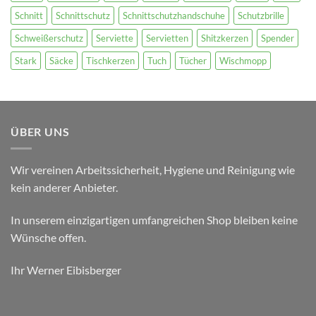
Schnitt
Schnittschutz
Schnittschutzhandschuhe
Schutzbrille
Schweißerschutz
Serviette
Servietten
Shitzkerzen
Spender
Stark
Säcke
Tischkerzen
Tuch
Tücher
Wischmopp
ÜBER UNS
Wir vereinen Arbeitssicherheit, Hygiene und Reinigung wie
kein anderer Anbieter.
In unserem einzigartigen umfangreichen Shop bleiben keine
Wünsche offen.
Ihr Werner Eibisberger