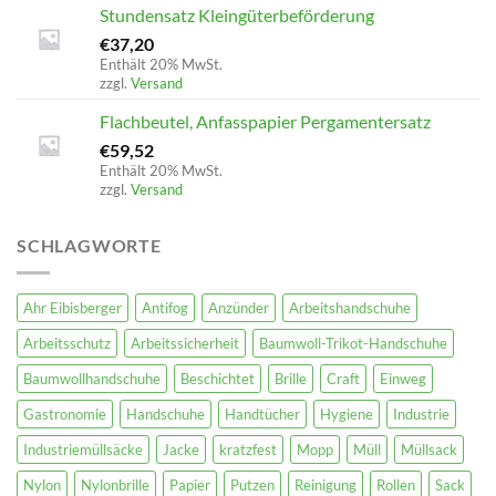
Stundensatz Kleingüterbeförderung
€
37,20
Enthält 20% MwSt.
zzgl.
Versand
Flachbeutel, Anfasspapier Pergamentersatz
€
59,52
Enthält 20% MwSt.
zzgl.
Versand
SCHLAGWORTE
Ahr Eibisberger
Antifog
Anzünder
Arbeitshandschuhe
Arbeitsschutz
Arbeitssicherheit
Baumwoll-Trikot-Handschuhe
Baumwollhandschuhe
Beschichtet
Brille
Craft
Einweg
Gastronomie
Handschuhe
Handtücher
Hygiene
Industrie
Industriemüllsäcke
Jacke
kratzfest
Mopp
Müll
Müllsack
Nylon
Nylonbrille
Papier
Putzen
Reinigung
Rollen
Sack