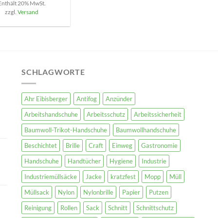
Enthält 20% MwSt.
zzgl.
Versand
SCHLAGWORTE
Ahr Eibisberger
Antifog
Anzünder
Arbeitshandschuhe
Arbeitsschutz
Arbeitssicherheit
Baumwoll-Trikot-Handschuhe
Baumwollhandschuhe
Beschichtet
Brille
Craft
Einweg
Gastronomie
Handschuhe
Handtücher
Hygiene
Industrie
Industriemüllsäcke
Jacke
kratzfest
Mopp
Müll
Müllsack
Nylon
Nylonbrille
Papier
Putzen
Reinigung
Rollen
Sack
Schnitt
Schnittschutz