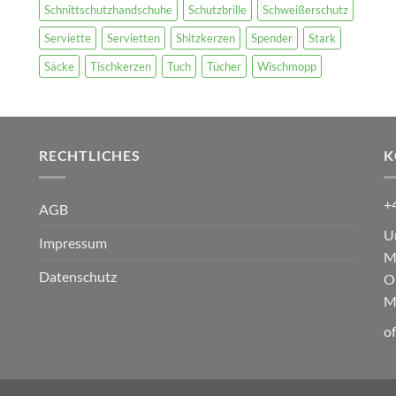
Schnittschutzhandschuhe
Schutzbrille
Schweißerschutz
Serviette
Servietten
Shitzkerzen
Spender
Stark
Säcke
Tischkerzen
Tuch
Tücher
Wischmopp
RECHTLICHES
K
+
AGB
U
Impressum
M
Datenschutz
O
M
o