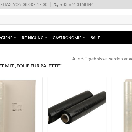
EITAG VON 08:00 - 17:00
+43 676 3168844
YGIENE
REINIGUNG
GASTRONOMIE
SALE
Alle 5 Ergebnisse werden ang
MIT „FOLIE FÜR PALETTE“
+
+