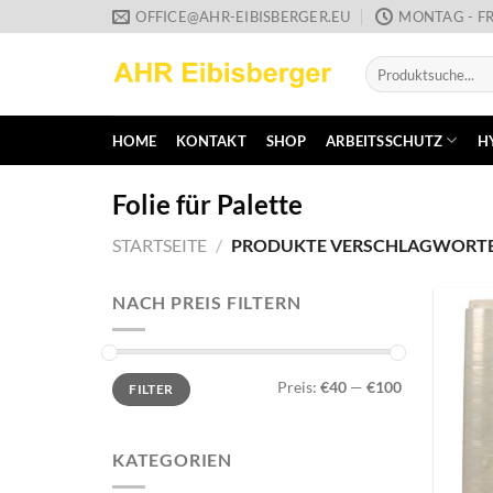
Zum
OFFICE@AHR-EIBISBERGER.EU
MONTAG - FR
Inhalt
Suche
springen
nach:
HOME
KONTAKT
SHOP
ARBEITSSCHUTZ
H
Folie für Palette
STARTSEITE
/
PRODUKTE VERSCHLAGWORTET 
NACH PREIS FILTERN
Min.
Max.
Preis:
€40
—
€100
FILTER
Preis
Preis
KATEGORIEN
+