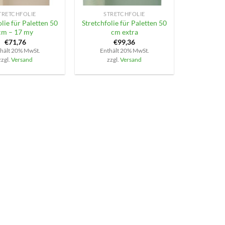
TRETCHFOLIE
STRETCHFOLIE
olie für Paletten 50
Stretchfolie für Paletten 50
cm – 17 my
cm extra
€
71,76
€
99,36
hält 20% MwSt.
Enthält 20% MwSt.
zzgl.
Versand
zzgl.
Versand