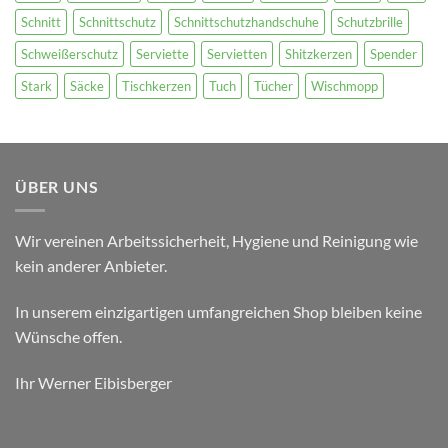
Schnitt
Schnittschutz
Schnittschutzhandschuhe
Schutzbrille
Schweißerschutz
Serviette
Servietten
Shitzkerzen
Spender
Stark
Säcke
Tischkerzen
Tuch
Tücher
Wischmopp
ÜBER UNS
Wir vereinen Arbeitssicherheit, Hygiene und Reinigung wie
kein anderer Anbieter.
In unserem einzigartigen umfangreichen Shop bleiben keine
Wünsche offen.
Ihr Werner Eibisberger