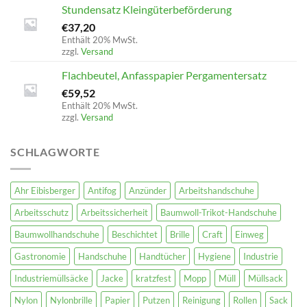
Stundensatz Kleingüterbeförderung
€
37,20
Enthält 20% MwSt.
zzgl.
Versand
Flachbeutel, Anfasspapier Pergamentersatz
€
59,52
Enthält 20% MwSt.
zzgl.
Versand
SCHLAGWORTE
Ahr Eibisberger
Antifog
Anzünder
Arbeitshandschuhe
Arbeitsschutz
Arbeitssicherheit
Baumwoll-Trikot-Handschuhe
Baumwollhandschuhe
Beschichtet
Brille
Craft
Einweg
Gastronomie
Handschuhe
Handtücher
Hygiene
Industrie
Industriemüllsäcke
Jacke
kratzfest
Mopp
Müll
Müllsack
Nylon
Nylonbrille
Papier
Putzen
Reinigung
Rollen
Sack