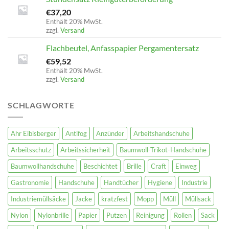
€
37,20
Enthält 20% MwSt.
zzgl.
Versand
Flachbeutel, Anfasspapier Pergamentersatz
€
59,52
Enthält 20% MwSt.
zzgl.
Versand
SCHLAGWORTE
Ahr Eibisberger
Antifog
Anzünder
Arbeitshandschuhe
Arbeitsschutz
Arbeitssicherheit
Baumwoll-Trikot-Handschuhe
Baumwollhandschuhe
Beschichtet
Brille
Craft
Einweg
Gastronomie
Handschuhe
Handtücher
Hygiene
Industrie
Industriemüllsäcke
Jacke
kratzfest
Mopp
Müll
Müllsack
Nylon
Nylonbrille
Papier
Putzen
Reinigung
Rollen
Sack