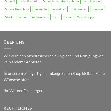
Schnitt
Schnittschutz
Schnittschutzhandschuhe
Schutzbrille
Schweißerschutz
Serviette
Servietten
Shitzkerzen
Spender
Stark
Säcke
Tischkerzen
Tuch
Tücher
Wischmopp
ÜBER UNS
Wir vereinen Arbeitssicherheit, Hygiene und Reinigung wie
kein anderer Anbieter.
In unserem einzigartigen umfangreichen Shop bleiben keine
Wünsche offen.
Ihr Werner Eibisberger
RECHTLICHES