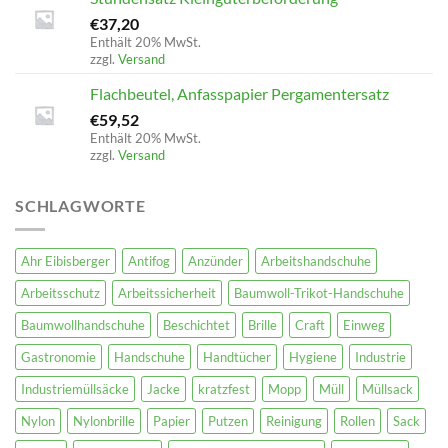
€
37,20
Enthält 20% MwSt.
zzgl.
Versand
Flachbeutel, Anfasspapier Pergamentersatz
€
59,52
Enthält 20% MwSt.
zzgl.
Versand
SCHLAGWORTE
Ahr Eibisberger
Antifog
Anzünder
Arbeitshandschuhe
Arbeitsschutz
Arbeitssicherheit
Baumwoll-Trikot-Handschuhe
Baumwollhandschuhe
Beschichtet
Brille
Craft
Einweg
Gastronomie
Handschuhe
Handtücher
Hygiene
Industrie
Industriemüllsäcke
Jacke
kratzfest
Mopp
Müll
Müllsack
Nylon
Nylonbrille
Papier
Putzen
Reinigung
Rollen
Sack