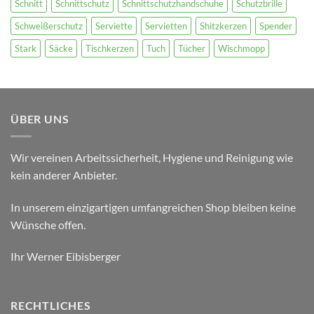
Schnitt
Schnittschutz
Schnittschutzhandschuhe
Schutzbrille
Schweißerschutz
Serviette
Servietten
Shitzkerzen
Spender
Stark
Säcke
Tischkerzen
Tuch
Tücher
Wischmopp
ÜBER UNS
Wir vereinen Arbeitssicherheit, Hygiene und Reinigung wie
kein anderer Anbieter.
In unserem einzigartigen umfangreichen Shop bleiben keine
Wünsche offen.
Ihr Werner Eibisberger
RECHTLICHES