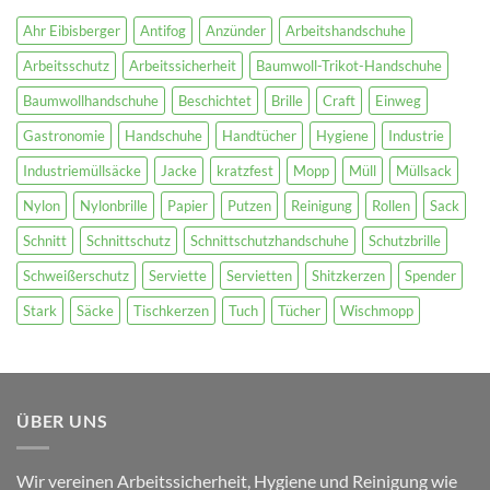
Ahr Eibisberger
Antifog
Anzünder
Arbeitshandschuhe
Arbeitsschutz
Arbeitssicherheit
Baumwoll-Trikot-Handschuhe
Baumwollhandschuhe
Beschichtet
Brille
Craft
Einweg
Gastronomie
Handschuhe
Handtücher
Hygiene
Industrie
Industriemüllsäcke
Jacke
kratzfest
Mopp
Müll
Müllsack
Nylon
Nylonbrille
Papier
Putzen
Reinigung
Rollen
Sack
Schnitt
Schnittschutz
Schnittschutzhandschuhe
Schutzbrille
Schweißerschutz
Serviette
Servietten
Shitzkerzen
Spender
Stark
Säcke
Tischkerzen
Tuch
Tücher
Wischmopp
ÜBER UNS
Wir vereinen Arbeitssicherheit, Hygiene und Reinigung wie