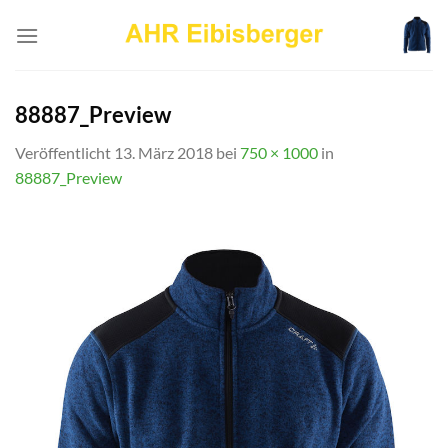
Zum
Inhalt
springen
88887_Preview
Veröffentlicht
13. März 2018
bei
750 × 1000
in
88887_Preview