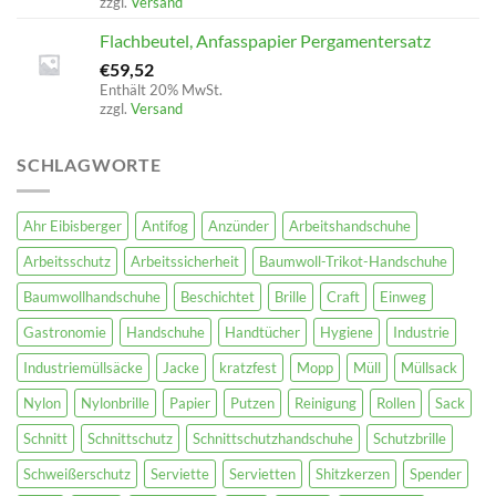
zzgl.
Versand
Flachbeutel, Anfasspapier Pergamentersatz
€
59,52
Enthält 20% MwSt.
zzgl.
Versand
SCHLAGWORTE
Ahr Eibisberger
Antifog
Anzünder
Arbeitshandschuhe
Arbeitsschutz
Arbeitssicherheit
Baumwoll-Trikot-Handschuhe
Baumwollhandschuhe
Beschichtet
Brille
Craft
Einweg
Gastronomie
Handschuhe
Handtücher
Hygiene
Industrie
Industriemüllsäcke
Jacke
kratzfest
Mopp
Müll
Müllsack
Nylon
Nylonbrille
Papier
Putzen
Reinigung
Rollen
Sack
Schnitt
Schnittschutz
Schnittschutzhandschuhe
Schutzbrille
Schweißerschutz
Serviette
Servietten
Shitzkerzen
Spender