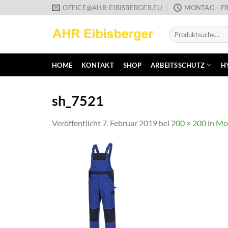
Zum
OFFICE@AHR-EIBISBERGER.EU
MONTAG - FR
Inhalt
Suche
springen
nach:
HOME
KONTAKT
SHOP
ARBEITSSCHUTZ
H
sh_7521
Veröffentlicht
7. Februar 2019
bei
200 × 200
in
Mot