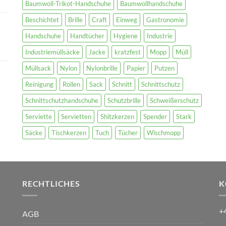
Baumwoll-Trikot-Handschuhe
Baumwollhandschuhe
Beschichtet
Brille
Craft
Einweg
Gastronomie
Handschuhe
Handtücher
Hygiene
Industrie
Industriemüllsäcke
Jacke
kratzfest
Mopp
Müll
Müllsack
Nylon
Nylonbrille
Papier
Putzen
Reinigung
Rollen
Sack
Schnitt
Schnittschutz
Schnittschutzhandschuhe
Schutzbrille
Schweißerschutz
Serviette
Servietten
Shitzkerzen
Spender
Stark
Säcke
Tischkerzen
Tuch
Tücher
Wischmopp
RECHTLICHES
K
+
AGB