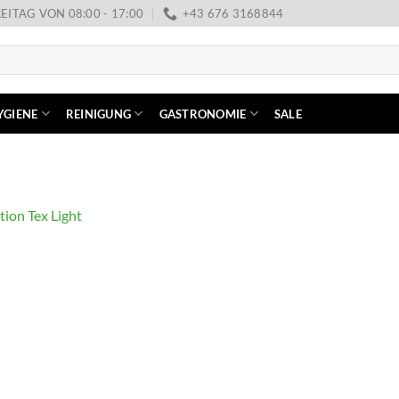
EITAG VON 08:00 - 17:00
+43 676 3168844
YGIENE
REINIGUNG
GASTRONOMIE
SALE
ion Tex Light