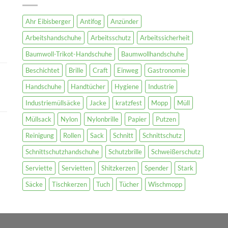
Ahr Eibisberger
Antifog
Anzünder
Arbeitshandschuhe
Arbeitsschutz
Arbeitssicherheit
Baumwoll-Trikot-Handschuhe
Baumwollhandschuhe
Beschichtet
Brille
Craft
Einweg
Gastronomie
Handschuhe
Handtücher
Hygiene
Industrie
Industriemüllsäcke
Jacke
kratzfest
Mopp
Müll
Müllsack
Nylon
Nylonbrille
Papier
Putzen
Reinigung
Rollen
Sack
Schnitt
Schnittschutz
Schnittschutzhandschuhe
Schutzbrille
Schweißerschutz
Serviette
Servietten
Shitzkerzen
Spender
Stark
Säcke
Tischkerzen
Tuch
Tücher
Wischmopp