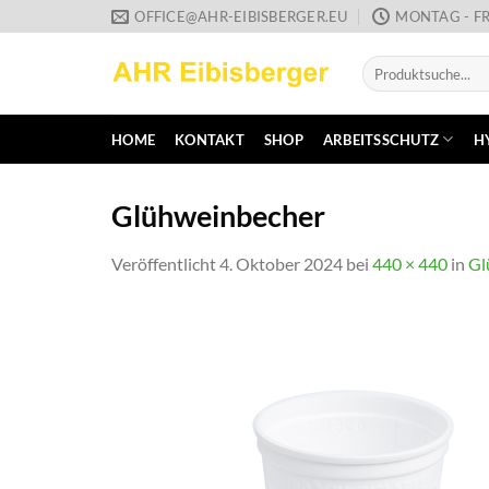
Zum
OFFICE@AHR-EIBISBERGER.EU
MONTAG - FR
Inhalt
Suche
springen
nach:
HOME
KONTAKT
SHOP
ARBEITSSCHUTZ
H
Glühweinbecher
Veröffentlicht
4. Oktober 2024
bei
440 × 440
in
Gl