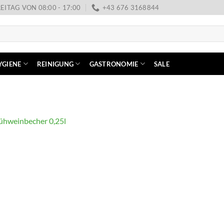
EITAG VON 08:00 - 17:00
+43 676 3168844
YGIENE
REINIGUNG
GASTRONOMIE
SALE
ühweinbecher 0,25l