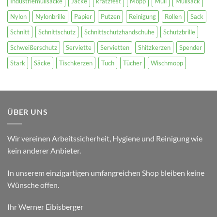
Industriemüllsäcke
Jacke
kratzfest
Mopp
Müll
Müllsack
Nylon
Nylonbrille
Papier
Putzen
Reinigung
Rollen
Sack
Schnitt
Schnittschutz
Schnittschutzhandschuhe
Schutzbrille
Schweißerschutz
Serviette
Servietten
Shitzkerzen
Spender
Stark
Säcke
Tischkerzen
Tuch
Tücher
Wischmopp
ÜBER UNS
Wir vereinen Arbeitssicherheit, Hygiene und Reinigung wie
kein anderer Anbieter.
In unserem einzigartigen umfangreichen Shop bleiben keine
Wünsche offen.
Ihr Werner Eibisberger