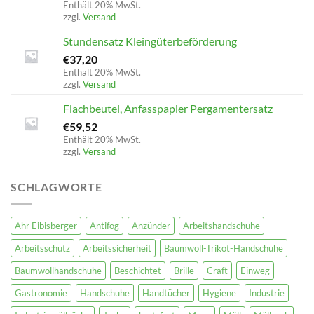
Enthält 20% MwSt.
zzgl.
Versand
Stundensatz Kleingüterbeförderung
€
37,20
Enthält 20% MwSt.
zzgl.
Versand
Flachbeutel, Anfasspapier Pergamentersatz
€
59,52
Enthält 20% MwSt.
zzgl.
Versand
SCHLAGWORTE
Ahr Eibisberger
Antifog
Anzünder
Arbeitshandschuhe
Arbeitsschutz
Arbeitssicherheit
Baumwoll-Trikot-Handschuhe
Baumwollhandschuhe
Beschichtet
Brille
Craft
Einweg
Gastronomie
Handschuhe
Handtücher
Hygiene
Industrie