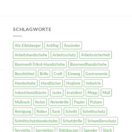
SCHLAGWORTE
Ahr Eibisberger
Antifog
Anzünder
Arbeitshandschuhe
Arbeitsschutz
Arbeitssicherheit
Baumwoll-Trikot-Handschuhe
Baumwollhandschuhe
Beschichtet
Brille
Craft
Einweg
Gastronomie
Handschuhe
Handtücher
Hygiene
Industrie
Industriemüllsäcke
Jacke
kratzfest
Mopp
Müll
Müllsack
Nylon
Nylonbrille
Papier
Putzen
Reinigung
Rollen
Sack
Schnitt
Schnittschutz
Schnittschutzhandschuhe
Schutzbrille
Schweißerschutz
Serviette
Servietten
Shitzkerzen
Spender
Stark