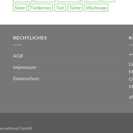
Säcke
Tischkerzen
Tuch
Tücher
Wischmopp
RECHTLICHES
K
+
AGB
U
Impressum
M
Datenschutz
O
M
o
ternational GmbH