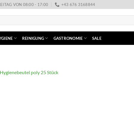
EITAG VON 08:00 - 17:00
+43 676 3168844
YGIENE
REINIGUNG
GASTRONOMIE
SALE
Hygienebeutel poly 25 Stück