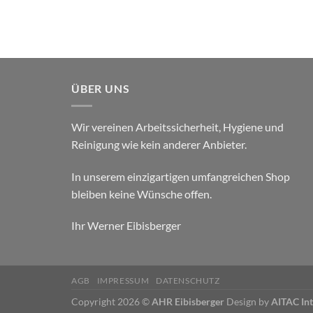
ÜBER UNS
Wir vereinen Arbeitssicherheit, Hygiene und
Reinigung wie kein anderer Anbieter.
In unserem einzigartigen umfangreichen Shop
bleiben keine Wünsche offen.
Ihr Werner Eibisberger
AGB
IMPRESSUM
DATENSCHUTZ
Copyright 2026 ©
AHR Eibisberger
Design by
AITAC In