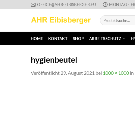
Zum
OFFICE@AHR-EIBISBERGER.EU
MONTAG - FR
Inhalt
Suche
springen
nach:
HOME
KONTAKT
SHOP
ARBEITSSCHUTZ
H
hygienbeutel
Veröffentlicht
29. August 2021
bei
1000 × 1000
in