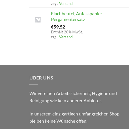
zzgl.
Versand
Flachbeutel, Anfasspapier
Pergamentersatz
€
59,52
Enthält 20% MwSt.
zzgl.
Versand
ÜBER UNS
Wir vereinen Arbeitssicherheit, Hygiene und
Reinigung wie kein anderer Anbieter.
In unserem einzigartigen umfangreichen Shop
bleiben keine Wünsche offen.