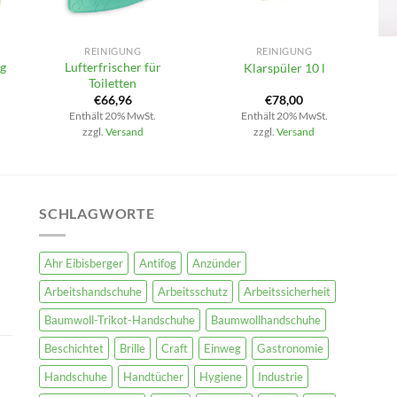
+
+
REINIGUNG
REINIGUNG
ng
Lufterfrischer für
Klarspüler 10 l
Toiletten
€
66,96
€
78,00
Enthält 20% MwSt.
Enthält 20% MwSt.
zzgl.
Versand
zzgl.
Versand
SCHLAGWORTE
Ahr Eibisberger
Antifog
Anzünder
Arbeitshandschuhe
Arbeitsschutz
Arbeitssicherheit
Baumwoll-Trikot-Handschuhe
Baumwollhandschuhe
Beschichtet
Brille
Craft
Einweg
Gastronomie
Handschuhe
Handtücher
Hygiene
Industrie