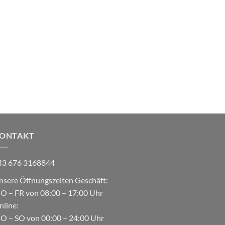
ONTAKT
43 676 3168844
nsere Öffnungszeiten Geschäft:
O – FR von 08:00 – 17:00 Uhr
nline:
O – SO von 00:00 – 24:00 Uhr